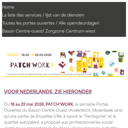
Home
La liste des services / lijst van de diensten
Toutes les portes ouvertes / Alle opendeurdagen
Bassin Centre-ouest/ Zorgzone Centrum-west
VOOR NEDERLANDS, ZIE HIERONDER
Du
18 au 22 mai 2026, PATCH'WORK
, la semaine Portes
Ouvertes du Bassin Centre-Ouest (Anderlecht, Molenbeek ainsi
qu'une partie de Bruxelles-Ville, à savoir le "Pentagone" et le
quartier européen), a proposé aux professionnel·les social-