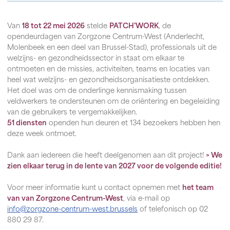
Van
18 tot 22 mei 2026
stelde
PATCH'WORK
, de
opendeurdagen van Zorgzone Centrum-West (Anderlecht,
Molenbeek en een deel van Brussel-Stad), professionals uit de
welzijns- en gezondheidssector in staat om elkaar te
ontmoeten en de missies, activiteiten, teams en locaties van
heel wat welzijns- en gezondheidsorganisatieste ontdekken.
Het doel was om de onderlinge kennismaking tussen
veldwerkers te ondersteunen om de oriëntering en begeleiding
van de gebruikers te vergemakkelijken.
51 diensten
openden hun deuren et 134 bezoekers hebben hen
deze week ontmoet.
Dank aan iedereen die heeft deelgenomen aan dit project!
>
We
zien elkaar terug in de lente van 2027 voor de volgende editie!
Voor meer informatie kunt u contact opnemen met
het team
van van Zorgzone Centrum-West
, via e-mail op
info@zorgzone-centrum-west.brussels
of telefonisch op 02
880 29 87.